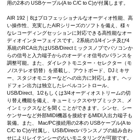
用の2本の USBケーブル(A to C/C to C)が付属します。
AIR 192｜8はプロフェッショナルなオーディオ性能、高
い操作性、充実したAIRシリーズのソフトを備え、様々
なレコーディングセッションに対応できる高性能なオー
ディオインターフェイスです。2系統の1/4インチ及び4
系統のRCA出力はUSB/Directミックスノブでパソコンか
らの信号と入力端子からのオーディオ信号のバランスを
調整可能。また、ダイレクトモニター・セレクター（モ
ノ/ステレオ切替）を搭載し、アウトボード、DJミキサ
ー、スタジオモニターなどへの出力に対応します。ヘッ
ドフォン出力は独立したレベルコントロール、
USB/Direct、1/2もしくは3/4オーディオストリームの切
り替え機能を備え、キューミックスやサブミックス、メ
インミックスなどを聞くことができます。シンセ、シー
ケンサーなど外部MIDI機器を接続するMIDI入出力端子も
装備。また、 Mac/PC接続用の2本の USBケーブル(A to
C/C to C)が付属し、USB/Directバランスノブの組み合わ
せによりレイテンシーのないモニタリングが可能です。