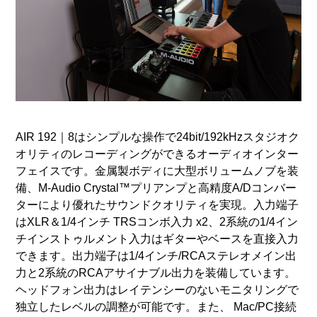
AIR 192｜8はシンプルな操作で24bit/192kHzスタジオク
オリティのレコーディングができるオーディオインター
フェイスです。金属製ボディに大型ボリュームノブを装
備、M-Audio Crystal™プリアンプと高精度A/Dコンバー
ターにより優れたサウンドクオリティを実現。入力端子
はXLR＆1/4インチ TRSコンボ入力 x2、2系統の1/4イン
チインストゥルメント入力はギターやベースを直接入力
できます。出力端子は1/4インチ/RCAステレオメイン出
力と2系統のRCAアサイナブル出力を装備しています。
ヘッドフォン出力はレイテンシーのないモニタリングで
独立したレベルの調整が可能です。また、 Mac/PC接続