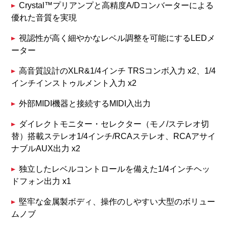
Crystal™プリアンプと高精度A/Dコンバーターによる
優れた音質を実現
視認性が高く細やかなレベル調整を可能にするLEDメ
ーター
高音質設計のXLR&1/4インチ TRSコンボ入力 x2、1/4
インチインストゥルメント入力 x2
外部MIDI機器と接続するMIDI入出力
ダイレクトモニター・セレクター（モノ/ステレオ切
替）搭載ステレオ1/4インチ/RCAステレオ、RCAアサイ
ナブルAUX出力 x2
独立したレベルコントロールを備えた1/4インチヘッ
ドフォン出力 x1
堅牢な金属製ボディ、操作のしやすい大型のボリュー
ムノブ