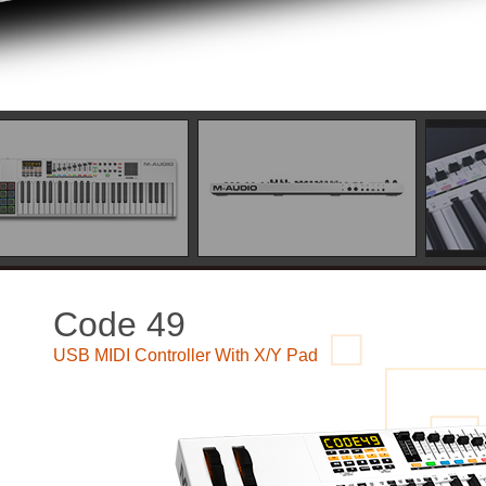
Code 49
USB MIDI Controller With X/Y Pad