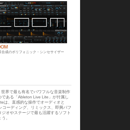
OOM
算合成のポリフォニック・シンセサイザー
には、世界で最も有名でパワフルな音楽制作
「Ableton Live Lite」が付属し
ve Liteは、直感的な操作でオーディオと
、レコーディング、リミックス、即興パフ
タジオやステージで最も活躍するソフト
ょう。