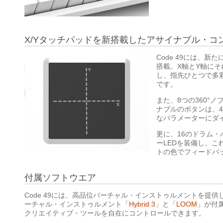
X/Yタッチパッドを新搭載したアサイナブル・コ
Code 49には、新た
搭載。X軸とY軸に
し、指先ひとつで多
です。
また、8つの360°ノ
ナブルのボタンは、
なパラメーターにダ
更に、16のドラム・
ーLEDを装備し、
トの色でフィードバ
付属ソフトウエア
Code 49には、高品位バーチャル・インストゥルメントを提供
ーチャル・インストゥルメント「
Hybrid 3
」と「
LOOM
」が付属
クリエイティブ・ツールを自在にコントロールできます。