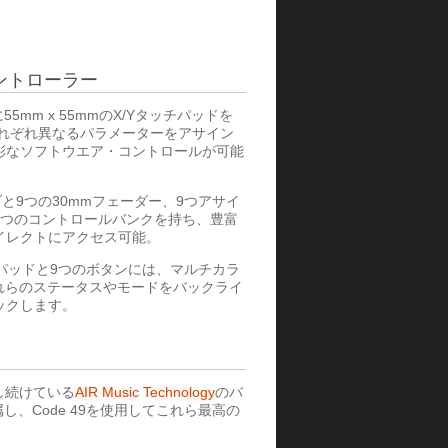
ントローラー
に55mm x 55mmのX/Yタッチパッドを
それぞれ異なるパラメーターをアサイン
彩なソフトウエア・コントロールが可能
ブと9つの30mmフェーダー、9つアサイ
4つのコントロールバンクを持ち、豊富
イレクトにアクセス可能。
パッドと9つのボタンには、マルチカラ
これらのステータスやモードをバックライ
ックします。
し続けている
AIR Music Technology
のバ
し、Code 49を使用してこれら最高の