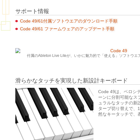
サポート情報
Code 49/61付属ソフトウエアのダウンロード手順
Code 49/61 ファームウェアのアップデート手順
付属のAbleton Live Liteが、いかに魅力的で「使える」ソフト
滑らかなタッチを実現した新設計キーボード
Code 49は、ベ
ーンに分割可能なス
ュラルなタッチの新
ターブ切り替えで、
然なキータッチで、