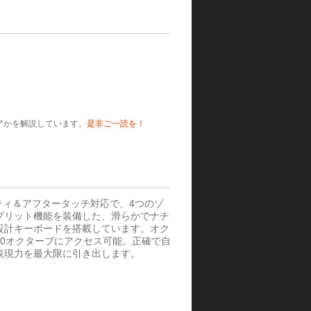
ウエアかを解説しています。
是非ご一読を！
ロシティ＆アフタータッチ対応で、4つのゾ
プリット機能を装備した、滑らかでナチ
設計キーボードを搭載しています。オク
10オクターブにアクセス可能。正確で自
表現力を最大限に引き出します。