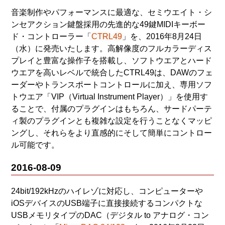
音楽制作やパフォーマンスに最適な、セミウエイト・シ
ンセアクション鍵盤採用の先進的な49鍵MIDIキーボー
ド・コントローラー「
CTRL49
」を、2016年8月24日
（水）に発売いたします。高解像度のフルカラーディス
プレイと豊富な操作子を搭載し、ソフトウエアとハード
ウエアを高いレベルで統合したCTRL49は、DAWのフェ
ーダーやトランスポートコントロールに加え、専用ソフ
トウエア「VIP（Virtual Instrument Player）」を使用す
ることで、付属のプラグインはもちろん、サードパーテ
ィ製のプラグインとも複雑な設定を行うことなくマッピ
ングし、それらをより直感的にそして簡単にコントロー
ル可能です。
2016-08-09
24bit/192kHzのハイレゾに対応し、コンピューターや
iOSデバイスのUSB端子に直接接続するコンパクトな
USBメモリタイプのDAC（デジタル to アナログ・コン