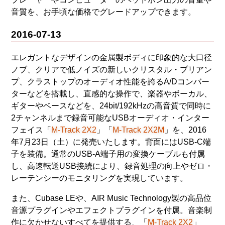
音質を、お手頃な価格でグレードアップできます。
2016-07-13
エレガントなデザインの金属製ボディに印象的な大口径
ノブ、クリアで低ノイズの新しいクリスタル・プリアン
プ、クラストップのオーディオ性能を誇るA/Dコンバー
ターなどを搭載し、直感的な操作で、楽器やボーカル、
ギターやベースなどを、24bit/192kHzの高音質で同時に
2チャンネルまで録音可能なUSBオーディオ・インター
フェイス「
M-Track 2X2
」「
M-Track 2X2M
」を、2016
年7月23日（土）に発売いたします。背面にはUSB-C端
子を装備。通常のUSB-A端子用の変換ケーブルも付属
し、高速転送USB接続により、録音処理の向上やゼロ・
レーテンシーのモニタリングを実現しています。
また、Cubase LEや、AIR Music Technology製の高品位
音源プラグインやエフェクトプラグインを付属。音楽制
作に欠かせないすべてを提供する、「
M-Track 2X2
」