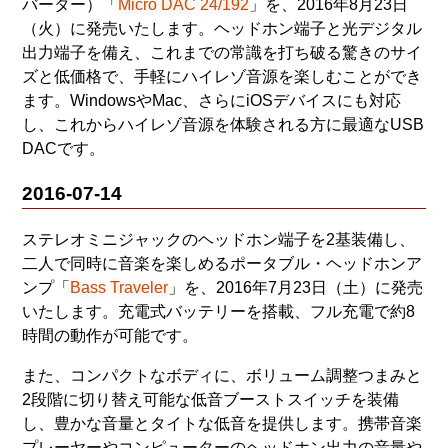
バーター）「
Micro DAC 24/192
」を、2016年8月23日
（火）に発売いたします。ヘッドホン端子と光デジタル
出力端子を備え、これまでの常識を打ち破る驚きのサイ
ズと低価格で、手軽にハイレゾ音源を楽しむことができ
ます。WindowsやMac、さらにiOSデバイスにも対応
し、これからハイレゾ音源を体験される方に最適なUSB
DACです。
2016-07-14
ステレオミニジャックのヘッドホン端子を2基装備し、
二人で同時に音楽を楽しめるポータブル・ヘッドホンア
ンプ「
Bass Traveler
」を、2016年7月23日（土）に発売
いたします。充電式バッテリーを搭載、フル充電で約8
時間の動作が可能です。
また、コンパクトなボディに、ボリューム調整つまみと
2段階に切り替え可能な低音ブーストスイッチを装備
し、豊かな音量とタイトな低音を提供します。携帯音楽
プレーヤーやコンピューターのヘッドホン出力の音量や