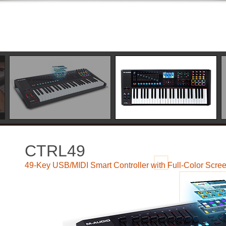
CTRL49
49-Key USB/MIDI Smart Controller with Full-Color Scre