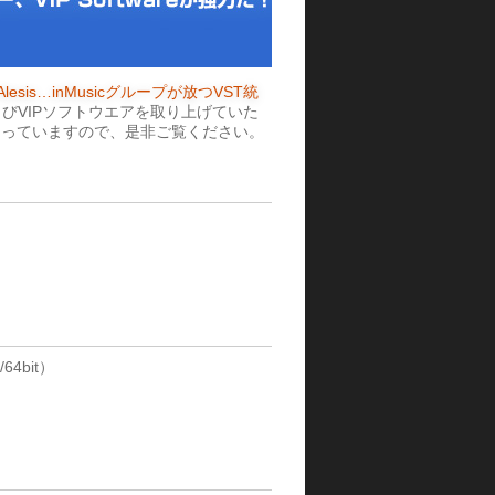
、Alesis…inMusicグループが放つVST統
およびVIPソフトウエアを取り上げていた
さっていますので、是非ご覧ください。
64bit）
）