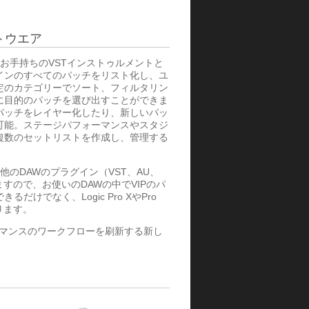
トウエア
、お手持ちのVSTインストゥルメントと
インのすべてのパッチをリスト化し、ユ
定のカテゴリーでソート、フィルタリン
に目的のパッチを選び出すことができま
パッチをレイヤー化したり、新しいパッ
可能。ステージパフォーマンスやスタジ
複数のセットリストを作成し、管理する
他のDAWのプラグイン（VST、AU、
ますので、お使いのDAWの中でVIPのパ
だけでなく、Logic Pro XやPro
ります。
ォーマンスのワークフローを刷新する新し