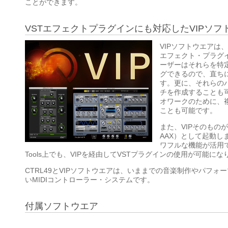
ことができます。
VSTエフェクトプラグインにも対応したVIPソフ
VIPソフトウエアは
エフェクト・プラグ
ーザーはそれらを特
グできるので、直ち
す。更に、それらの
チを作成することも
オワークのために、
ことも可能です。
また、VIPそのものが
AAX）として起動し
ワフルな機能が活用できる
Tools上でも、VIPを経由してVSTプラグインの使用が可能にな
CTRL49とVIPソフトウエアは、いままでの音楽制作やパフ
いMIDIコントローラー・システムです。
付属ソフトウエア