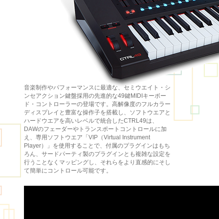
音楽制作やパフォーマンスに最適な、セミウエイト・シ
ンセアクション鍵盤採用の先進的な49鍵MIDIキーボー
ド・コントローラーの登場です。高解像度のフルカラー
ディスプレイと豊富な操作子を搭載し、ソフトウエアと
ハードウエアを高いレベルで統合したCTRL49は、
DAWのフェーダーやトランスポートコントロールに加
え、専用ソフトウエア「VIP（Virtual Instrument
Player）」を使用することで、付属のプラグインはもち
ろん、サードパーティ製のプラグインとも複雑な設定を
行うことなくマッピングし、それらをより直感的にそし
て簡単にコントロール可能です。