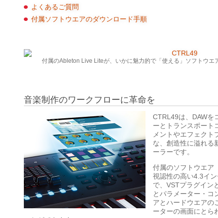
よくあるご質問
付属ソフトウエアのダウンロード手順
付属のAbleton Live Liteが、いかに魅力的で「使える」ソフト
音楽制作のワークフローに革命を
CTRL49は、DA
ーとトランスポート
メントやエフェクト
な、創造性に溢れる新
ーラーです。
付属のソフトウエア「VIP（V
視認性の高い4.3イ
で、VSTプラグイン
とパラメーター・コ
アとハードウエアの
ーターの画面にとら