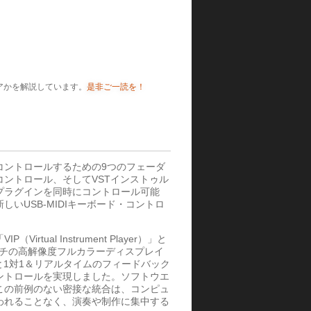
ウエアかを解説しています。
是非ご一読を！
Wをコントロールするための9つのフェーダ
コントロール、そしてVSTインストゥル
プラグインを同時にコントロール可能
しいUSB-MIDIキーボード・コントロ
irtual Instrument Player）」と
ンチの高解像度フルカラーディスプレイ
と1対1＆リアルタイムのフィードバック
ントロールを実現しました。ソフトウエ
この前例のない密接な統合は、コンピュ
われることなく、演奏や制作に集中する