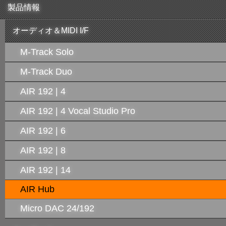
製品情報
オーディオ＆MIDI I/F
M-Track Solo
M-Track Duo
AIR 192 | 4
AIR 192 | 4 Vocal Studio Pro
AIR 192 | 6
AIR 192 | 8
AIR 192 | 14
AIR Hub
Micro DAC 24/192